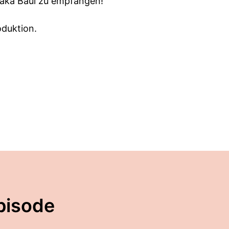
 aka Baui zu empfangen!
oduktion.
pisode