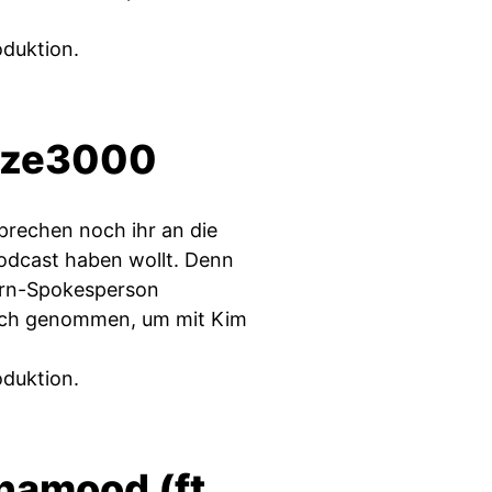
oduktion.
Atze3000
prechen noch ihr an die
Podcast haben wollt. Denn
yern-Spokesperson
ich genommen, um mit Kim
oduktion.
namood (ft.