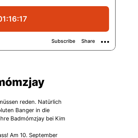
dmómzjay
müssen reden. Natürlich
luten Banger in die
wahre Badmómzjay bei Kim
rass! Am 10. September